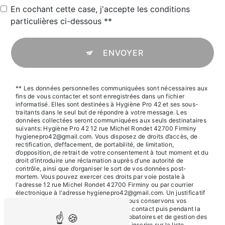
En cochant cette case, j'accepte les conditions
particulières ci-dessous **
ENVOYER
** Les données personnelles communiquées sont nécessaires aux
fins de vous contacter et sont enregistrées dans un fichier
informatisé. Elles sont destinées à Hygiène Pro 42 et ses sous-
traitants dans le seul but de répondre à votre message. Les
données collectées seront communiquées aux seuls destinataires
suivants: Hygiène Pro 42 12 rue Michel Rondet 42700 Firminy
hygienepro42@gmail.com. Vous disposez de droits d’accès, de
rectification, d’effacement, de portabilité, de limitation,
d’opposition, de retrait de votre consentement à tout moment et du
droit d’introduire une réclamation auprès d’une autorité de
contrôle, ainsi que d’organiser le sort de vos données post-
mortem. Vous pouvez exercer ces droits par voie postale à
l'adresse 12 rue Michel Rondet 42700 Firminy ou par courrier
électronique à l'adresse hygienepro42@gmail.com. Un justificatif
d'identité pourra vous être demandé. Nous conservons vos
données pendant la période de prise de contact puis pendant la
durée de prescription légale aux fins probatoires et de gestion des
contentieux. Vous avez le droit de vous inscrire sur la liste